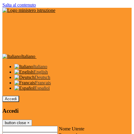
Salta al contenuto
Italiano
Italiano
English
Deutsch
Français
Español
Accedi
Accedi
button close
×
Nome Utente