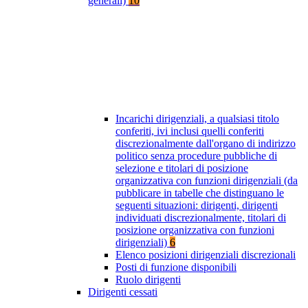
generali)
10
Incarichi dirigenziali, a qualsiasi titolo
conferiti, ivi inclusi quelli conferiti
discrezionalmente dall'organo di indirizzo
politico senza procedure pubbliche di
selezione e titolari di posizione
organizzativa con funzioni dirigenziali (da
pubblicare in tabelle che distinguano le
seguenti situazioni: dirigenti, dirigenti
individuati discrezionalmente, titolari di
posizione organizzativa con funzioni
dirigenziali)
6
Elenco posizioni dirigenziali discrezionali
Posti di funzione disponibili
Ruolo dirigenti
Dirigenti cessati