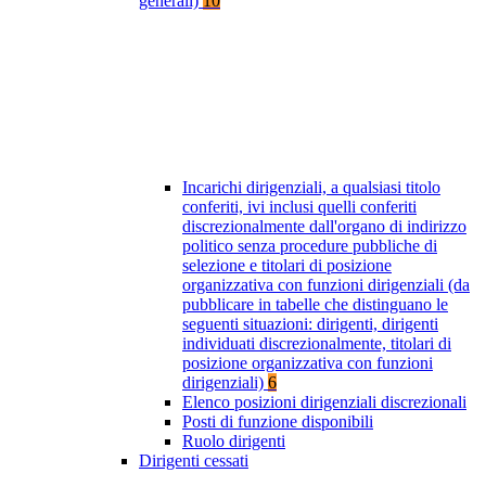
generali)
10
Incarichi dirigenziali, a qualsiasi titolo
conferiti, ivi inclusi quelli conferiti
discrezionalmente dall'organo di indirizzo
politico senza procedure pubbliche di
selezione e titolari di posizione
organizzativa con funzioni dirigenziali (da
pubblicare in tabelle che distinguano le
seguenti situazioni: dirigenti, dirigenti
individuati discrezionalmente, titolari di
posizione organizzativa con funzioni
dirigenziali)
6
Elenco posizioni dirigenziali discrezionali
Posti di funzione disponibili
Ruolo dirigenti
Dirigenti cessati