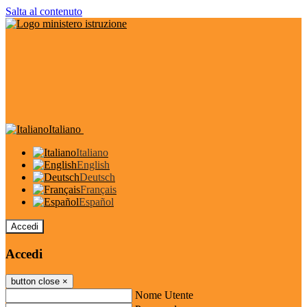
Salta al contenuto
Italiano
Italiano
English
Deutsch
Français
Español
Accedi
Accedi
button close
×
Nome Utente