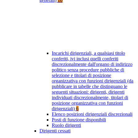
generali)
10
Incarichi dirigenziali, a qualsiasi titolo
conferiti, ivi inclusi quelli conferiti
discrezionalmente dall'organo di indirizzo
politico senza procedure pubbliche di
selezione e titolari di posizione
organizzativa con funzioni dirigenziali (da
pubblicare in tabelle che distinguano le
seguenti situazioni: dirigenti, dirigenti
individuati discrezionalmente, titolari di
posizione organizzativa con funzioni
dirigenziali)
6
Elenco posizioni dirigenziali discrezionali
Posti di funzione disponibili
Ruolo dirigenti
Dirigenti cessati