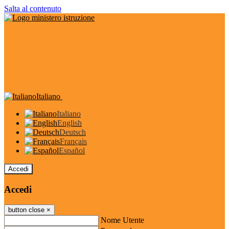
Salta al contenuto
Italiano
Italiano
English
Deutsch
Français
Español
Accedi
Accedi
button close
×
Nome Utente