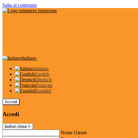
Salta al contenuto
Italiano
Italiano
English
Deutsch
Français
Español
Accedi
Accedi
button close
×
Nome Utente