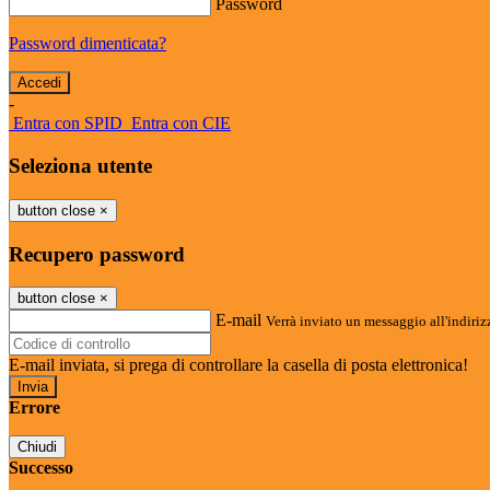
Password
Password dimenticata?
-
Entra con SPID
Entra con CIE
Seleziona utente
button close
×
Recupero password
button close
×
E-mail
Verrà inviato un messaggio all'indirizz
E-mail inviata, si prega di controllare la casella di posta elettronica!
Errore
Chiudi
Successo