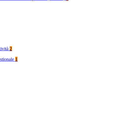
tività
2
stionale
1