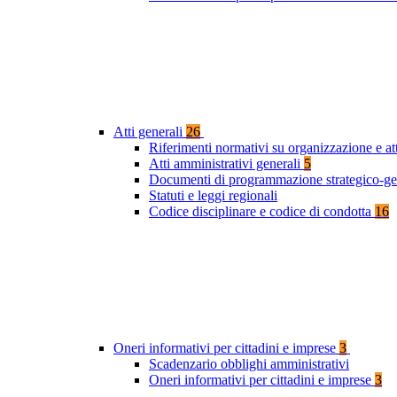
Atti generali
26
Riferimenti normativi su organizzazione e at
Atti amministrativi generali
5
Documenti di programmazione strategico-ge
Statuti e leggi regionali
Codice disciplinare e codice di condotta
16
Oneri informativi per cittadini e imprese
3
Scadenzario obblighi amministrativi
Oneri informativi per cittadini e imprese
3