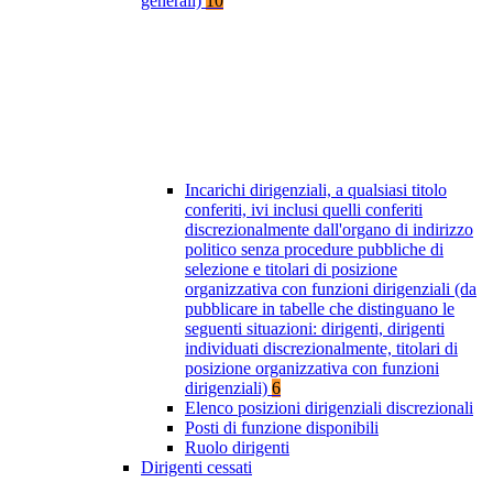
generali)
10
Incarichi dirigenziali, a qualsiasi titolo
conferiti, ivi inclusi quelli conferiti
discrezionalmente dall'organo di indirizzo
politico senza procedure pubbliche di
selezione e titolari di posizione
organizzativa con funzioni dirigenziali (da
pubblicare in tabelle che distinguano le
seguenti situazioni: dirigenti, dirigenti
individuati discrezionalmente, titolari di
posizione organizzativa con funzioni
dirigenziali)
6
Elenco posizioni dirigenziali discrezionali
Posti di funzione disponibili
Ruolo dirigenti
Dirigenti cessati