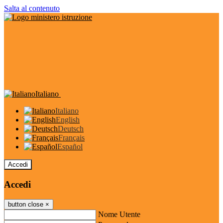
Salta al contenuto
Italiano
Italiano
English
Deutsch
Français
Español
Accedi
Accedi
button close
×
Nome Utente