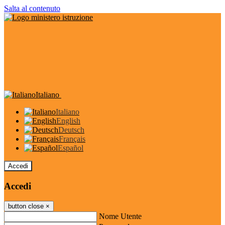
Salta al contenuto
Italiano
Italiano
English
Deutsch
Français
Español
Accedi
Accedi
button close
×
Nome Utente