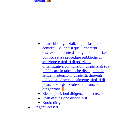
generali)
10
Incarichi dirigenziali, a qualsiasi titolo
conferiti, ivi inclusi quelli conferiti
discrezionalmente dall'organo di indirizzo
politico senza procedure pubbliche di
selezione e titolari di posizione
organizzativa con funzioni dirigenziali (da
pubblicare in tabelle che distinguano le
seguenti situazioni: dirigenti, dirigenti
individuati discrezionalmente, titolari di
posizione organizzativa con funzioni
dirigenziali)
6
Elenco posizioni dirigenziali discrezionali
Posti di funzione disponibili
Ruolo dirigenti
Dirigenti cessati