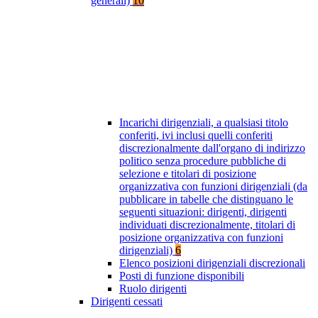
generali)
10
Incarichi dirigenziali, a qualsiasi titolo
conferiti, ivi inclusi quelli conferiti
discrezionalmente dall'organo di indirizzo
politico senza procedure pubbliche di
selezione e titolari di posizione
organizzativa con funzioni dirigenziali (da
pubblicare in tabelle che distinguano le
seguenti situazioni: dirigenti, dirigenti
individuati discrezionalmente, titolari di
posizione organizzativa con funzioni
dirigenziali)
6
Elenco posizioni dirigenziali discrezionali
Posti di funzione disponibili
Ruolo dirigenti
Dirigenti cessati