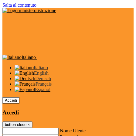
Salta al contenuto
Italiano
Italiano
English
Deutsch
Français
Español
Accedi
Accedi
button close
×
Nome Utente