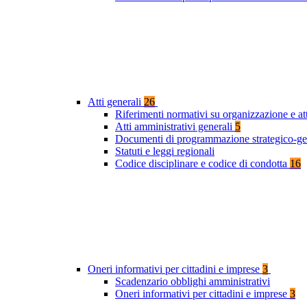
Atti generali
26
Riferimenti normativi su organizzazione e at
Atti amministrativi generali
5
Documenti di programmazione strategico-ge
Statuti e leggi regionali
Codice disciplinare e codice di condotta
16
Oneri informativi per cittadini e imprese
3
Scadenzario obblighi amministrativi
Oneri informativi per cittadini e imprese
3