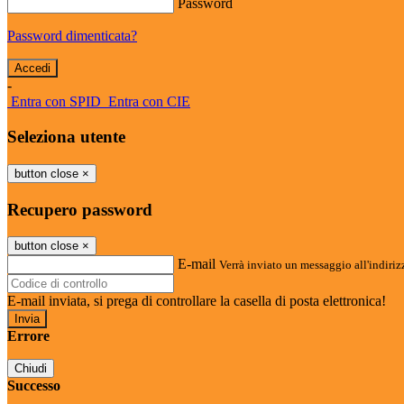
Password
Password dimenticata?
-
Entra con SPID
Entra con CIE
Seleziona utente
button close
×
Recupero password
button close
×
E-mail
Verrà inviato un messaggio all'indirizz
E-mail inviata, si prega di controllare la casella di posta elettronica!
Errore
Chiudi
Successo