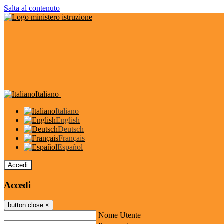
Salta al contenuto
Italiano
Italiano
English
Deutsch
Français
Español
Accedi
Accedi
button close
×
Nome Utente