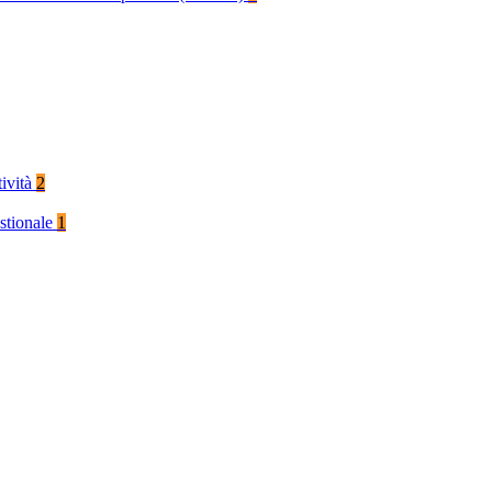
tività
2
stionale
1