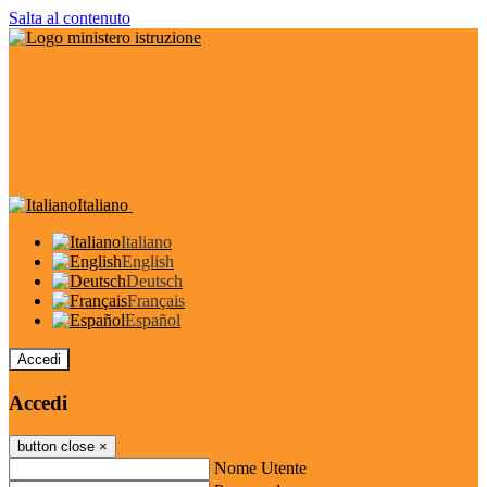
Salta al contenuto
Italiano
Italiano
English
Deutsch
Français
Español
Accedi
Accedi
button close
×
Nome Utente