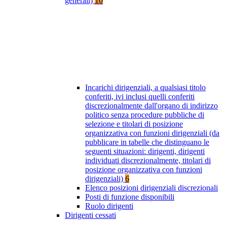
generali)
10
Incarichi dirigenziali, a qualsiasi titolo
conferiti, ivi inclusi quelli conferiti
discrezionalmente dall'organo di indirizzo
politico senza procedure pubbliche di
selezione e titolari di posizione
organizzativa con funzioni dirigenziali (da
pubblicare in tabelle che distinguano le
seguenti situazioni: dirigenti, dirigenti
individuati discrezionalmente, titolari di
posizione organizzativa con funzioni
dirigenziali)
6
Elenco posizioni dirigenziali discrezionali
Posti di funzione disponibili
Ruolo dirigenti
Dirigenti cessati