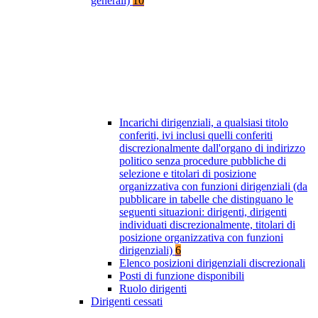
generali)
10
Incarichi dirigenziali, a qualsiasi titolo
conferiti, ivi inclusi quelli conferiti
discrezionalmente dall'organo di indirizzo
politico senza procedure pubbliche di
selezione e titolari di posizione
organizzativa con funzioni dirigenziali (da
pubblicare in tabelle che distinguano le
seguenti situazioni: dirigenti, dirigenti
individuati discrezionalmente, titolari di
posizione organizzativa con funzioni
dirigenziali)
6
Elenco posizioni dirigenziali discrezionali
Posti di funzione disponibili
Ruolo dirigenti
Dirigenti cessati