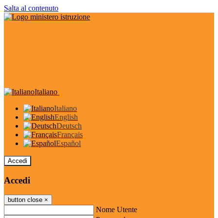
Salta al contenuto
Italiano
Italiano
English
Deutsch
Français
Español
Accedi
Accedi
button close
×
Nome Utente