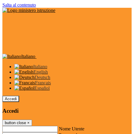
Salta al contenuto
Italiano
Italiano
English
Deutsch
Français
Español
Accedi
Accedi
button close
×
Nome Utente