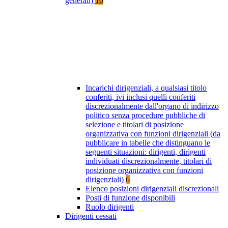
generali)
10
Incarichi dirigenziali, a qualsiasi titolo
conferiti, ivi inclusi quelli conferiti
discrezionalmente dall'organo di indirizzo
politico senza procedure pubbliche di
selezione e titolari di posizione
organizzativa con funzioni dirigenziali (da
pubblicare in tabelle che distinguano le
seguenti situazioni: dirigenti, dirigenti
individuati discrezionalmente, titolari di
posizione organizzativa con funzioni
dirigenziali)
6
Elenco posizioni dirigenziali discrezionali
Posti di funzione disponibili
Ruolo dirigenti
Dirigenti cessati