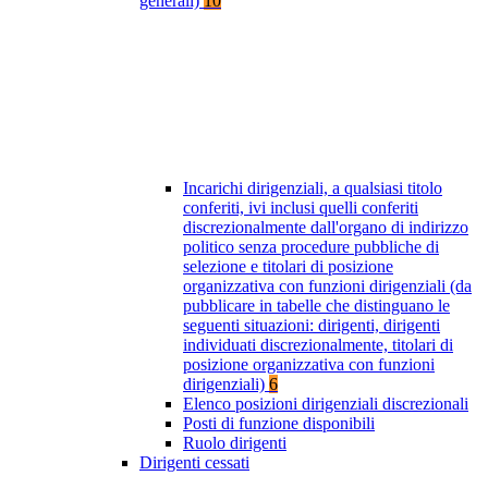
generali)
10
Incarichi dirigenziali, a qualsiasi titolo
conferiti, ivi inclusi quelli conferiti
discrezionalmente dall'organo di indirizzo
politico senza procedure pubbliche di
selezione e titolari di posizione
organizzativa con funzioni dirigenziali (da
pubblicare in tabelle che distinguano le
seguenti situazioni: dirigenti, dirigenti
individuati discrezionalmente, titolari di
posizione organizzativa con funzioni
dirigenziali)
6
Elenco posizioni dirigenziali discrezionali
Posti di funzione disponibili
Ruolo dirigenti
Dirigenti cessati