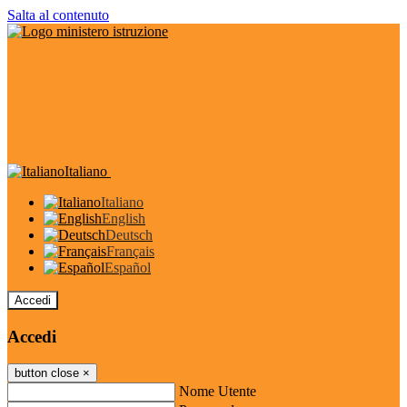
Salta al contenuto
Italiano
Italiano
English
Deutsch
Français
Español
Accedi
Accedi
button close
×
Nome Utente