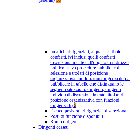
generali)
10
Incarichi dirigenziali, a qualsiasi titolo
conferiti, ivi inclusi quelli conferiti
discrezionalmente dall'organo di indirizzo
politico senza procedure pubbliche di
selezione e titolari di posizione
organizzativa con funzioni dirigenziali (da
pubblicare in tabelle che distinguano le
seguenti situazioni: dirigenti, dirigenti
individuati discrezionalmente, titolari di
posizione organizzativa con funzioni
dirigenziali)
6
Elenco posizioni dirigenziali discrezionali
Posti di funzione disponibili
Ruolo dirigenti
Dirigenti cessati