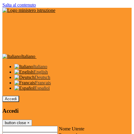
Salta al contenuto
Italiano
Italiano
English
Deutsch
Français
Español
Accedi
Accedi
button close
×
Nome Utente