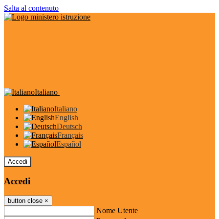
Salta al contenuto
Italiano
Italiano
English
Deutsch
Français
Español
Accedi
Accedi
button close
×
Nome Utente