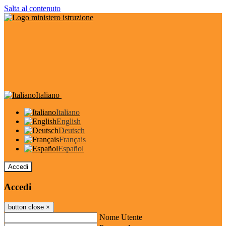
Salta al contenuto
Italiano
Italiano
English
Deutsch
Français
Español
Accedi
Accedi
button close
×
Nome Utente