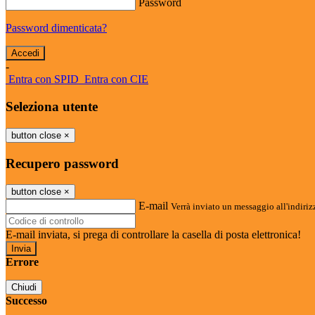
Password
Password dimenticata?
-
Entra con SPID
Entra con CIE
Seleziona utente
button close
×
Recupero password
button close
×
E-mail
Verrà inviato un messaggio all'indirizz
E-mail inviata, si prega di controllare la casella di posta elettronica!
Errore
Chiudi
Successo