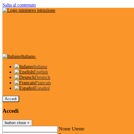
Salta al contenuto
Italiano
Italiano
English
Deutsch
Français
Español
Accedi
Accedi
button close
×
Nome Utente