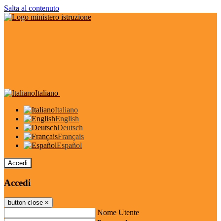
Salta al contenuto
Italiano
Italiano
English
Deutsch
Français
Español
Accedi
Accedi
button close
×
Nome Utente