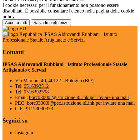
I cookie necessari per il funzionamento non possono essere
disabilitati. È possibile consultare l'elenco nella pagina della cookie
policy.
Accetta tutti
Salva le preferenze
IPSAS Aldrovandi Rubbiani - Istituto
Professionale Statale Artigianato e Servizi
Contatti
IPSAS Aldrovandi Rubbiani - Istituto Professionale Statale
Artigianato e Servizi
Via Marconi 40, 40122 - Bologna (BO)
Tel:
0516392512
Tel:
0516392598
Email:
borc03000l@istruzione.it
Link per inviare una mail
PEC:
borc03000l@pec.istruzione.it
Link per inviare una mail
C.F.: 91153030373
Seguici su
Instagram