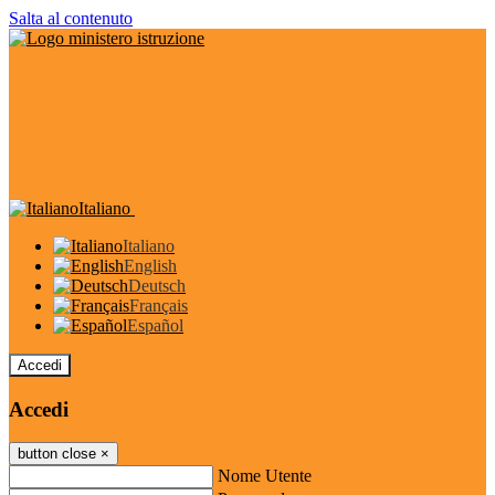
Salta al contenuto
Italiano
Italiano
English
Deutsch
Français
Español
Accedi
Accedi
button close
×
Nome Utente