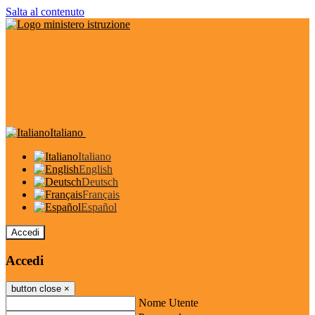
Salta al contenuto
Italiano
Italiano
English
Deutsch
Français
Español
Accedi
Accedi
button close
×
Nome Utente