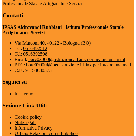
Professionale Statale Artigianato e Servizi
Contatti
IPSAS Aldrovandi Rubbiani - Istituto Professionale Statale
Artigianato e Servizi
Via Marconi 40, 40122 - Bologna (BO)
Tel:
0516392512
Tel:
0516392598
Email:
borc03000l@istruzione.it
Link per inviare una mail
PEC:
borc03000l@pec.istruzione.it
Link per inviare una mail
C.F.: 91153030373
Seguici su
Instagram
Sezione Link Utili
Cookie policy
Note legali
Informativa Privacy
Ufficio Relazioni con il Pubblico