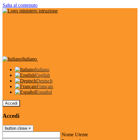
Salta al contenuto
Italiano
Italiano
English
Deutsch
Français
Español
Accedi
Accedi
button close
×
Nome Utente