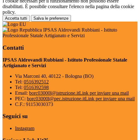
I cookie necessari per il funzionamento non possono essere
disabilitati. È possibile consultare l'elenco nella pagina della cookie
policy.
Accetta tutti
Salva le preferenze
IPSAS Aldrovandi Rubbiani - Istituto
Professionale Statale Artigianato e Servizi
Contatti
IPSAS Aldrovandi Rubbiani - Istituto Professionale Statale
Artigianato e Servizi
Via Marconi 40, 40122 - Bologna (BO)
Tel:
0516392512
Tel:
0516392598
Email:
borc03000l@istruzione.it
Link per inviare una mail
PEC:
borc03000l@pec.istruzione.it
Link per inviare una mail
C.F.: 91153030373
Seguici su
Instagram