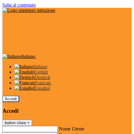
Salta al contenuto
Italiano
Italiano
English
Deutsch
Français
Español
Accedi
Accedi
button close
×
Nome Utente