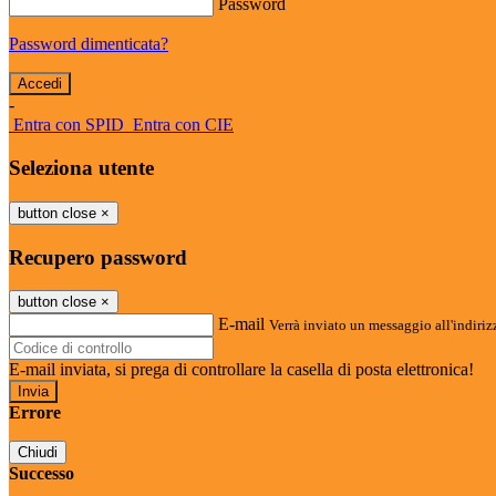
Password
Password dimenticata?
-
Entra con SPID
Entra con CIE
Seleziona utente
button close
×
Recupero password
button close
×
E-mail
Verrà inviato un messaggio all'indirizz
E-mail inviata, si prega di controllare la casella di posta elettronica!
Errore
Chiudi
Successo