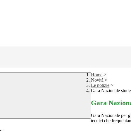
Home
>
Novità
>
Le notizie
>
Gara Nazionale stude
Gara Naziona
Gara Nazionale per gli 
tecnici che frequenta
ra.