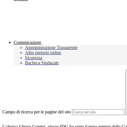
Comunicazioni
Amministrazione Trasparente
Albo pretorio online
Sicurezza
Bacheca Sindacale
Campo di ricerca per le pagine del sito
L'alunna Chiara Contini, classe 4DG ha vinto il terzo premio della Ga