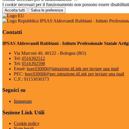
I cookie necessari per il funzionamento non possono essere disabilitati.
Accetta tutti
Salva le preferenze
IPSAS Aldrovandi Rubbiani - Istituto Professional
Contatti
IPSAS Aldrovandi Rubbiani - Istituto Professionale Statale Artigi
Via Marconi 40, 40122 - Bologna (BO)
Tel:
0516392512
Tel:
0516392598
Email:
borc03000l@istruzione.it
Link per inviare una mail
PEC:
borc03000l@pec.istruzione.it
Link per inviare una mail
C.F.: 91153030373
Seguici su
Instagram
Sezione Link Utili
Cookie policy
Note legali