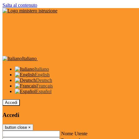
Salta al contenuto
Italiano
Italiano
English
Deutsch
Français
Español
Accedi
Accedi
button close
×
Nome Utente