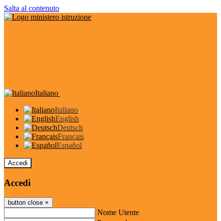
Salta al contenuto
Italiano
Italiano
English
Deutsch
Français
Español
Accedi
Accedi
button close
×
Nome Utente