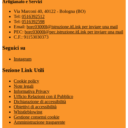
Artigianato e Servizi
Via Marconi 40, 40122 - Bologna (BO)
Tel:
0516392512
Tel:
0516392598
Email:
borc03000l@istruzione.it
Link per inviare una mail
PEC:
borc03000l@pec.istruzione.it
Link per inviare una mail
C.F.: 91153030373
Seguici su
Instagram
Sezione Link Utili
Cookie policy
Note legali
Informativa Privacy
Ufficio Relazioni con il Pubblico
Dichiarazione di accessibilità
Obiettivi di accessibilità
Whistleblowing
Gestione consensi cookie
Amministrazione trasparente