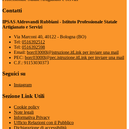
Contatti
IPSAS Aldrovandi Rubbiani - Istituto Professionale Statale
Artigianato e Servizi
Via Marconi 40, 40122 - Bologna (BO)
Tel:
0516392512
Tel:
0516392598
Email:
borc03000l@istruzione.it
Link per inviare una mail
PEC:
borc03000l@pec.istruzione.it
Link per inviare una mail
C.F.: 91153030373
Seguici su
Instagram
Sezione Link Utili
Cookie policy
Note legali
Informativa Privacy
Ufficio Relazioni con il Pubblico
Dichiarazione di accessibilità