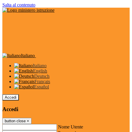
Salta al contenuto
Italiano
Italiano
English
Deutsch
Français
Español
Accedi
Accedi
button close
×
Nome Utente