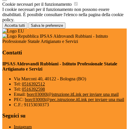
Cookie necessari per il funzionamento
I cookie necessari per il funzionamento non possono essere
disabilitati. È possibile consultare l'elenco nella pagina della cookie
policy.
Accetta tutti
Salva le preferenze
IPSAS Aldrovandi Rubbiani - Istituto
Professionale Statale Artigianato e Servizi
Contatti
IPSAS Aldrovandi Rubbiani - Istituto Professionale Statale
Artigianato e Servizi
Via Marconi 40, 40122 - Bologna (BO)
Tel:
0516392512
Tel:
0516392598
Email:
borc03000l@istruzione.it
Link per inviare una mail
PEC:
borc03000l@pec.istruzione.it
Link per inviare una mail
C.F.: 91153030373
Seguici su
Instagram