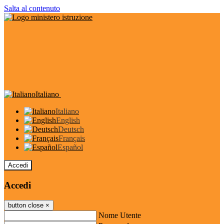
Salta al contenuto
Italiano
Italiano
English
Deutsch
Français
Español
Accedi
Accedi
button close
×
Nome Utente