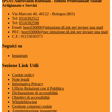
IPSAS Aldrovandi Rubbiani - Istituto Professionale Statale
Artigianato e Servizi
Via Marconi 40, 40122 - Bologna (BO)
Tel:
0516392512
Tel:
0516392598
Email:
borc03000l@istruzione.it
Link per inviare una mail
PEC:
borc03000l@pec.istruzione.it
Link per inviare una mail
C.F.: 91153030373
Seguici su
Instagram
Sezione Link Utili
Cookie policy
Note legali
Informativa Privacy
Ufficio Relazioni con il Pubblico
Dichiarazione di accessibilità
Obiettivi di accessibilità
Whistleblowing
Gestione consensi cookie
Amministrazione trasparente