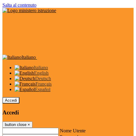
Salta al contenuto
Italiano
Italiano
English
Deutsch
Français
Español
Accedi
Accedi
button close
×
Nome Utente