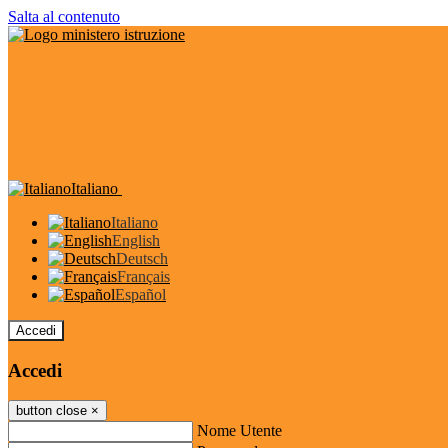
Salta al contenuto
Italiano
Italiano
English
Deutsch
Français
Español
Accedi
Accedi
button close
×
Nome Utente