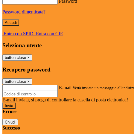
Password
Password dimenticata?
-
Entra con SPID
Entra con CIE
Seleziona utente
button close
×
Recupero password
button close
×
E-mail
Verrà inviato un messaggio all'indirizz
E-mail inviata, si prega di controllare la casella di posta elettronica!
Errore
Chiudi
Successo