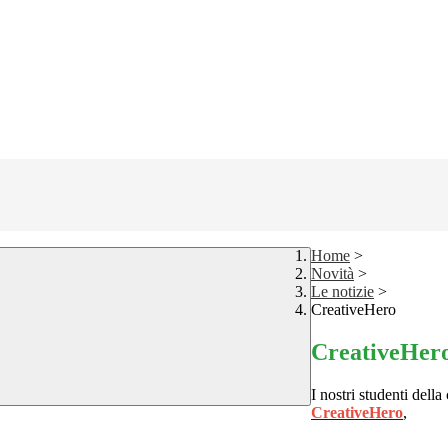
Home
>
Novità
>
Le notizie
>
CreativeHero
CreativeHer
I nostri studenti della
CreativeHero
,