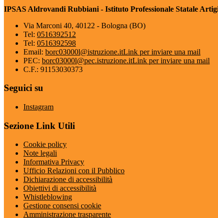
IPSAS Aldrovandi Rubbiani - Istituto Professionale Statale Artigi
Via Marconi 40, 40122 - Bologna (BO)
Tel:
0516392512
Tel:
0516392598
Email:
borc03000l@istruzione.it
Link per inviare una mail
PEC:
borc03000l@pec.istruzione.it
Link per inviare una mail
C.F.: 91153030373
Seguici su
Instagram
Sezione Link Utili
Cookie policy
Note legali
Informativa Privacy
Ufficio Relazioni con il Pubblico
Dichiarazione di accessibilità
Obiettivi di accessibilità
Whistleblowing
Gestione consensi cookie
Amministrazione trasparente