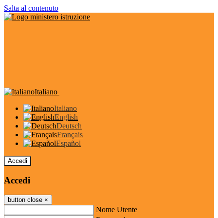
Salta al contenuto
Italiano
Italiano
English
Deutsch
Français
Español
Accedi
Accedi
button close
×
Nome Utente