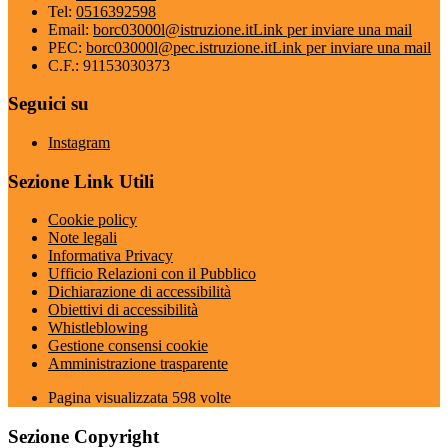
Tel:
0516392598
Email:
borc03000l@istruzione.it
Link per inviare una mail
PEC:
borc03000l@pec.istruzione.it
Link per inviare una mail
C.F.: 91153030373
Seguici su
Instagram
Sezione Link Utili
Cookie policy
Note legali
Informativa Privacy
Ufficio Relazioni con il Pubblico
Dichiarazione di accessibilità
Obiettivi di accessibilità
Whistleblowing
Gestione consensi cookie
Amministrazione trasparente
Pagina visualizzata
598
volte
Sezione Copyright