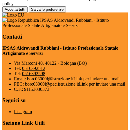
policy.
Accetta tutti
Salva le preferenze
IPSAS Aldrovandi Rubbiani - Istituto
Professionale Statale Artigianato e Servizi
Contatti
IPSAS Aldrovandi Rubbiani - Istituto Professionale Statale
Artigianato e Servizi
Via Marconi 40, 40122 - Bologna (BO)
Tel:
0516392512
Tel:
0516392598
Email:
borc03000l@istruzione.it
Link per inviare una mail
PEC:
borc03000l@pec.istruzione.it
Link per inviare una mail
C.F.: 91153030373
Seguici su
Instagram
Sezione Link Utili