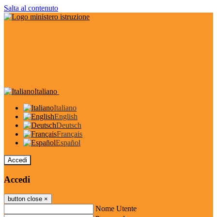
Salta al contenuto
Italiano
Italiano
English
Deutsch
Français
Español
Accedi
Accedi
button close
×
Nome Utente