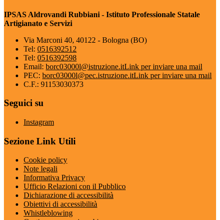
IPSAS Aldrovandi Rubbiani - Istituto Professionale Statale
Artigianato e Servizi
Via Marconi 40, 40122 - Bologna (BO)
Tel:
0516392512
Tel:
0516392598
Email:
borc03000l@istruzione.it
Link per inviare una mail
PEC:
borc03000l@pec.istruzione.it
Link per inviare una mail
C.F.: 91153030373
Seguici su
Instagram
Sezione Link Utili
Cookie policy
Note legali
Informativa Privacy
Ufficio Relazioni con il Pubblico
Dichiarazione di accessibilità
Obiettivi di accessibilità
Whistleblowing