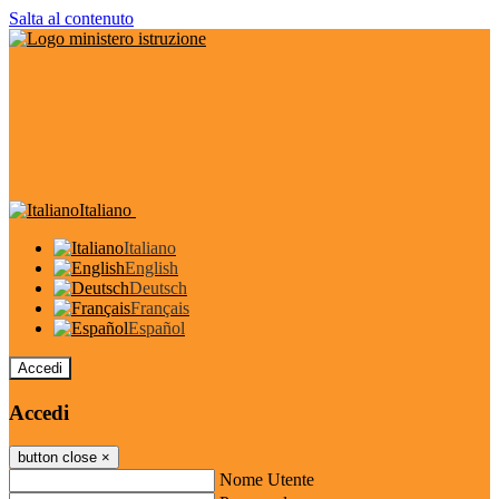
Salta al contenuto
Italiano
Italiano
English
Deutsch
Français
Español
Accedi
Accedi
button close
×
Nome Utente