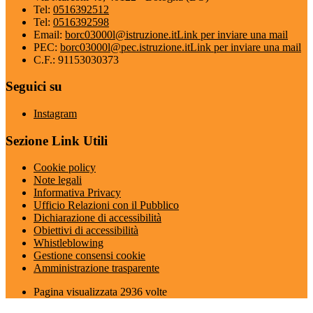
Tel:
0516392512
Tel:
0516392598
Email:
borc03000l@istruzione.it
Link per inviare una mail
PEC:
borc03000l@pec.istruzione.it
Link per inviare una mail
C.F.: 91153030373
Seguici su
Instagram
Sezione Link Utili
Cookie policy
Note legali
Informativa Privacy
Ufficio Relazioni con il Pubblico
Dichiarazione di accessibilità
Obiettivi di accessibilità
Whistleblowing
Gestione consensi cookie
Amministrazione trasparente
Pagina visualizzata
2936
volte