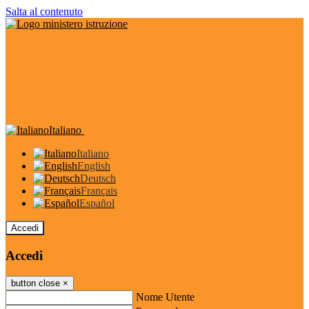
Salta al contenuto
Italiano
Italiano
English
Deutsch
Français
Español
Accedi
Accedi
button close
×
Nome Utente