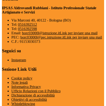
IPSAS Aldrovandi Rubbiani - Istituto Professionale Statale
Artigianato e Servizi
Via Marconi 40, 40122 - Bologna (BO)
Tel:
0516392512
Tel:
0516392598
Email:
borc03000l@istruzione.it
Link per inviare una mail
PEC:
borc03000l@pec.istruzione.it
Link per inviare una mail
C.F.: 91153030373
Seguici su
Instagram
Sezione Link Utili
Cookie policy
Note legali
Informativa Privacy
Ufficio Relazioni con il Pubblico
Dichiarazione di accessibilità
Obiettivi di accessibilità
Whistleblowing