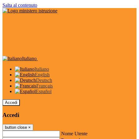
Salta al contenuto
Italiano
Italiano
English
Deutsch
Français
Español
Accedi
Accedi
button close
×
Nome Utente