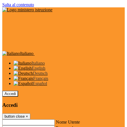
Salta al contenuto
Italiano
Italiano
English
Deutsch
Français
Español
Accedi
Accedi
button close
×
Nome Utente