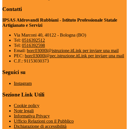
Contatti
IPSAS Aldrovandi Rubbiani - Istituto Professionale Statale
Artigianato e Servizi
Via Marconi 40, 40122 - Bologna (BO)
Tel:
0516392512
Tel:
0516392598
Email:
borc03000l@istruzione.it
Link per inviare una mail
PEC:
borc03000l@pec.istruzione.it
Link per inviare una mail
C.F.: 91153030373
Seguici su
Instagram
Sezione Link Utili
Cookie policy
Note legali
Informativa Privacy
Ufficio Relazioni con il Pubblico
Dichiarazione di accessibilità