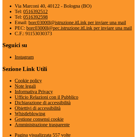
Via Marconi 40, 40122 - Bologna (BO)
Tel:
0516392512
Tel:
0516392598
Email:
borc03000l@istruzione.it
Link per inviare una mail
PEC:
borc03000l@pec.istruzione.it
Link per inviare una mail
C.F.: 91153030373
Seguici su
Instagram
Sezione Link Utili
Cookie policy
Note legali
Informativa Privacy
Ufficio Relazioni con il Pubblico
Dichiarazione di accessibilità
Obiettivi di accessibilità
Whistleblowing
Gestione consensi cookie
Amministrazione trasparente
Pagina visualizzata
557
volte