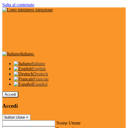
Salta al contenuto
Italiano
Italiano
English
Deutsch
Français
Español
Accedi
Accedi
button close
×
Nome Utente