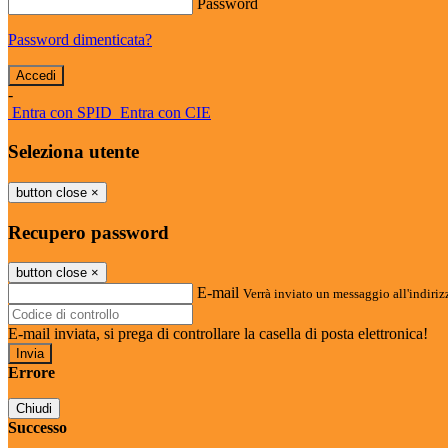
Password
Password dimenticata?
-
Entra con SPID
Entra con CIE
Seleziona utente
button close
×
Recupero password
button close
×
E-mail
Verrà inviato un messaggio all'indirizz
E-mail inviata, si prega di controllare la casella di posta elettronica!
Errore
Chiudi
Successo