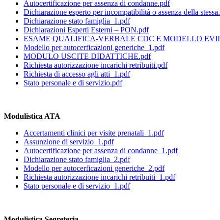
Autocertificazione per assenza di condanne.pdf
Dichiarazione esperto per incompatibilità o assenza della stessa
Dichiarazione stato famiglia_1.pdf
Dichiarazioni Esperti Esterni – PON.pdf
ESAME QUALIFICA-VERBALE CDC E MODELLO EVID
Modello per autocerficazioni generiche_1.pdf
MODULO USCITE DIDATTICHE.pdf
Richiesta autorizzazione incarichi retribuiti.pdf
Richiesta di accesso agli atti_1.pdf
Stato personale e di servizio.pdf
Modulistica ATA
Accertamenti clinici per visite prenatali_1.pdf
Assunzione di servizio_1.pdf
Autocertificazione per assenza di condanne_1.pdf
Dichiarazione stato famiglia_2.pdf
Modello per autocerficazioni generiche_2.pdf
Richiesta autorizzazione incarichi retribuiti_1.pdf
Stato personale e di servizio_1.pdf
Modulistica Segreteria