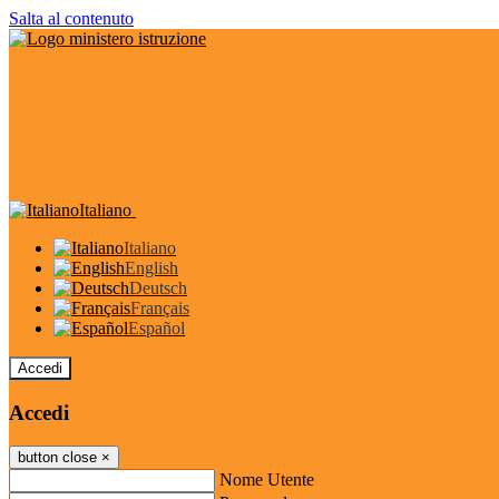
Salta al contenuto
Italiano
Italiano
English
Deutsch
Français
Español
Accedi
Accedi
button close
×
Nome Utente