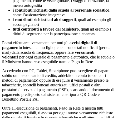
pagamento, come le visite guidate, i viaggi d’istruzione, la
mensa autogestita
i contributi richiesti dalla scuola al personale scolastico
,
come l’assicurazione integrativa
i contributi richiesti ad altri soggetti
, quali ad esempio gli
accompagnatori
tutti contributi a favore del Ministero
, quali ad esempio i
diritti di segreteria per la partecipazione a concorsi
Potrai effettuare i versamenti per tutti gli
avvisi digitali di
pagamento
intestati a tuo figlio, che ti sono stati notificati (per e-
mail) dalla scuola di frequenza, oppure fare
versamenti
volontari
per ogni causale di pagamento elettronico, che le scuole o
il Ministero hanno reso eseguibile tramite Pago In Rete.
Accedendo con PC, Tablet, Smartphone puoi scegliere di pagare
subito online con carta di credito, addebito in conto (o con altri
metodi di pagamento) oppure di eseguire il versamento presso le
tabaccherie, sportelli bancari autorizzati, uffici postali o altri
prestatori di servizi di pagamento (PSP), scaricando il documento di
pagamento predisposto dal sistema, che riporta QR-Code e
Bollettino Postale PA.
Oltre all'esecuzione di pagamenti, Pago In Rete ti mostra tutti
pagamenti eseguibili, ti avvisa per ogni nuovo versamento richiesto
dalle scuole, ti fornisce le ricevute telematiche e gli attestati validi ai