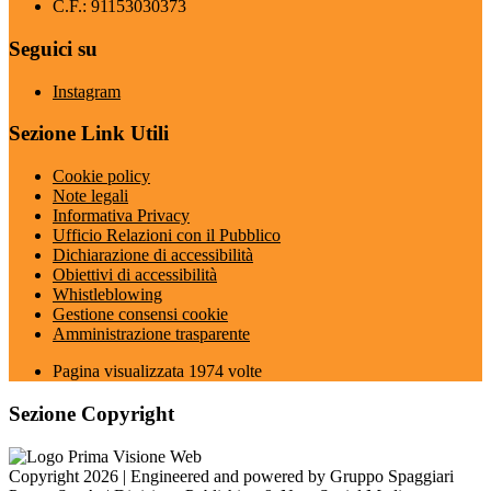
C.F.: 91153030373
Seguici su
Instagram
Sezione Link Utili
Cookie policy
Note legali
Informativa Privacy
Ufficio Relazioni con il Pubblico
Dichiarazione di accessibilità
Obiettivi di accessibilità
Whistleblowing
Gestione consensi cookie
Amministrazione trasparente
Pagina visualizzata
1974
volte
Sezione Copyright
Copyright 2026 | Engineered and powered by Gruppo Spaggiari