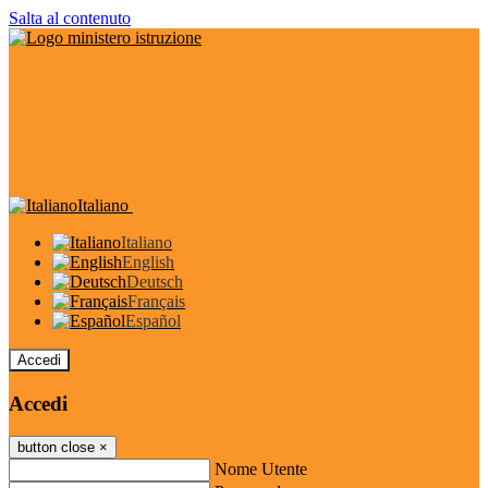
Salta al contenuto
Italiano
Italiano
English
Deutsch
Français
Español
Accedi
Accedi
button close
×
Nome Utente