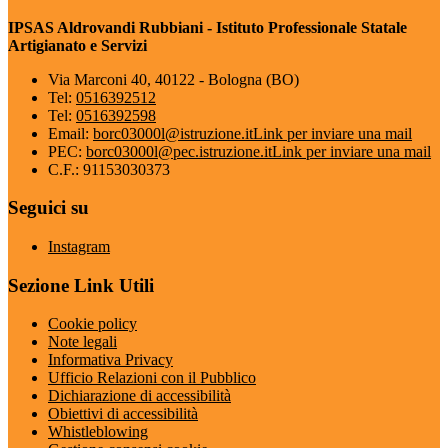
IPSAS Aldrovandi Rubbiani - Istituto Professionale Statale
Artigianato e Servizi
Via Marconi 40, 40122 - Bologna (BO)
Tel:
0516392512
Tel:
0516392598
Email:
borc03000l@istruzione.it
Link per inviare una mail
PEC:
borc03000l@pec.istruzione.it
Link per inviare una mail
C.F.: 91153030373
Seguici su
Instagram
Sezione Link Utili
Cookie policy
Note legali
Informativa Privacy
Ufficio Relazioni con il Pubblico
Dichiarazione di accessibilità
Obiettivi di accessibilità
Whistleblowing