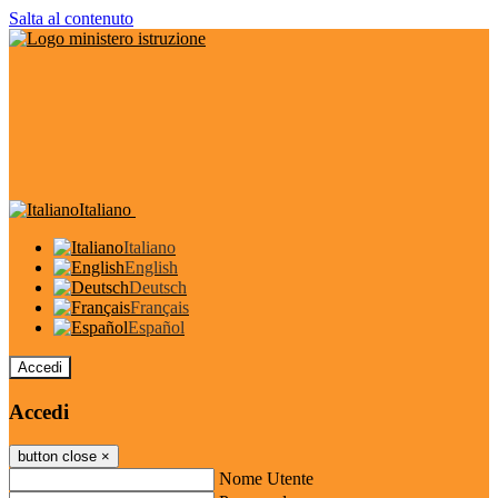
Salta al contenuto
Italiano
Italiano
English
Deutsch
Français
Español
Accedi
Accedi
button close
×
Nome Utente