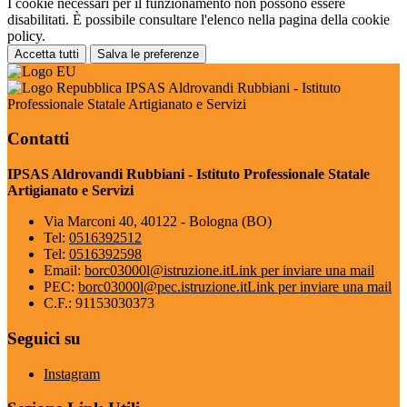
I cookie necessari per il funzionamento non possono essere
disabilitati. È possibile consultare l'elenco nella pagina della cookie
policy.
Accetta tutti
Salva le preferenze
IPSAS Aldrovandi Rubbiani - Istituto
Professionale Statale Artigianato e Servizi
Contatti
IPSAS Aldrovandi Rubbiani - Istituto Professionale Statale
Artigianato e Servizi
Via Marconi 40, 40122 - Bologna (BO)
Tel:
0516392512
Tel:
0516392598
Email:
borc03000l@istruzione.it
Link per inviare una mail
PEC:
borc03000l@pec.istruzione.it
Link per inviare una mail
C.F.: 91153030373
Seguici su
Instagram