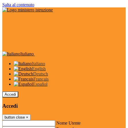
Salta al contenuto
Italiano
Italiano
English
Deutsch
Français
Español
Accedi
Accedi
button close
×
Nome Utente