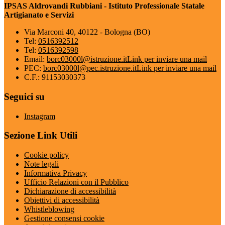
IPSAS Aldrovandi Rubbiani - Istituto Professionale Statale
Artigianato e Servizi
Via Marconi 40, 40122 - Bologna (BO)
Tel:
0516392512
Tel:
0516392598
Email:
borc03000l@istruzione.it
Link per inviare una mail
PEC:
borc03000l@pec.istruzione.it
Link per inviare una mail
C.F.: 91153030373
Seguici su
Instagram
Sezione Link Utili
Cookie policy
Note legali
Informativa Privacy
Ufficio Relazioni con il Pubblico
Dichiarazione di accessibilità
Obiettivi di accessibilità
Whistleblowing
Gestione consensi cookie