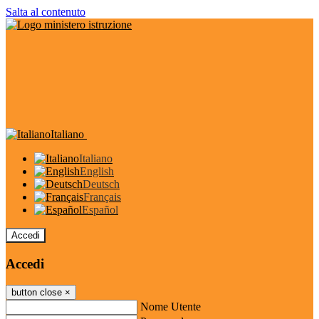
Salta al contenuto
Italiano
Italiano
English
Deutsch
Français
Español
Accedi
Accedi
button close
×
Nome Utente