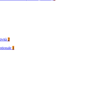
tività
2
stionale
1