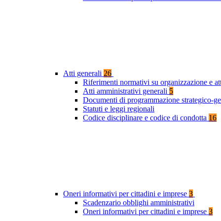
Atti generali
26
Riferimenti normativi su organizzazione e at
Atti amministrativi generali
5
Documenti di programmazione strategico-ge
Statuti e leggi regionali
Codice disciplinare e codice di condotta
16
Oneri informativi per cittadini e imprese
3
Scadenzario obblighi amministrativi
Oneri informativi per cittadini e imprese
3