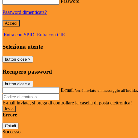
Password
Password dimenticata?
-
Entra con SPID
Entra con CIE
Seleziona utente
button close
×
Recupero password
button close
×
E-mail
Verrà inviato un messaggio all'indirizz
E-mail inviata, si prega di controllare la casella di posta elettronica!
Errore
Chiudi
Successo