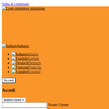
Salta al contenuto
Italiano
Italiano
English
Deutsch
Français
Español
Accedi
Accedi
button close
×
Nome Utente