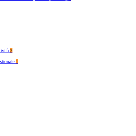
tività
2
stionale
1