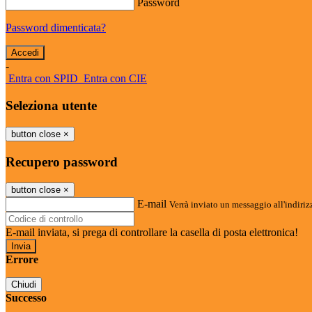
Password
Password dimenticata?
-
Entra con SPID
Entra con CIE
Seleziona utente
button close
×
Recupero password
button close
×
E-mail
Verrà inviato un messaggio all'indirizz
E-mail inviata, si prega di controllare la casella di posta elettronica!
Errore
Chiudi
Successo