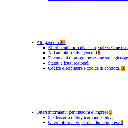
Atti generali
26
Riferimenti normativi su organizzazione e at
Atti amministrativi generali
5
Documenti di programmazione strategico-ge
Statuti e leggi regionali
Codice disciplinare e codice di condotta
16
Oneri informativi per cittadini e imprese
3
Scadenzario obblighi amministrativi
Oneri informativi per cittadini e imprese
3