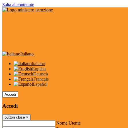
Salta al contenuto
Italiano
Italiano
English
Deutsch
Français
Español
Accedi
Accedi
button close
×
Nome Utente