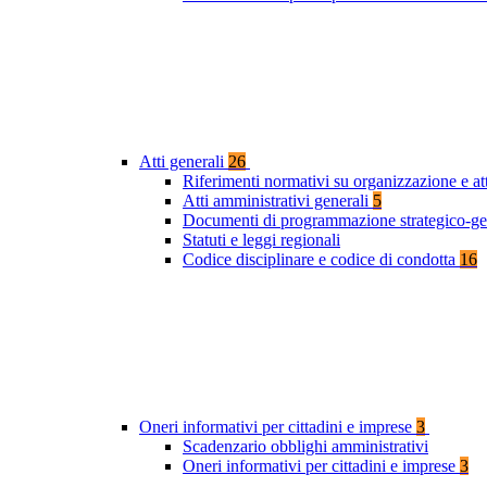
Atti generali
26
Riferimenti normativi su organizzazione e at
Atti amministrativi generali
5
Documenti di programmazione strategico-ge
Statuti e leggi regionali
Codice disciplinare e codice di condotta
16
Oneri informativi per cittadini e imprese
3
Scadenzario obblighi amministrativi
Oneri informativi per cittadini e imprese
3