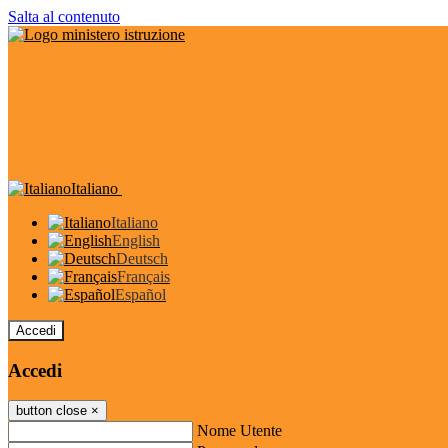
Salta al contenuto
Italiano
Italiano
English
Deutsch
Français
Español
Accedi
Accedi
button close
×
Nome Utente