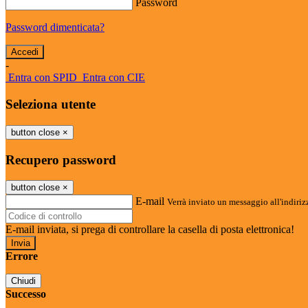
Password
Password dimenticata?
-
Entra con SPID
Entra con CIE
Seleziona utente
button close
×
Recupero password
button close
×
E-mail
Verrà inviato un messaggio all'indirizz
E-mail inviata, si prega di controllare la casella di posta elettronica!
Errore
Chiudi
Successo