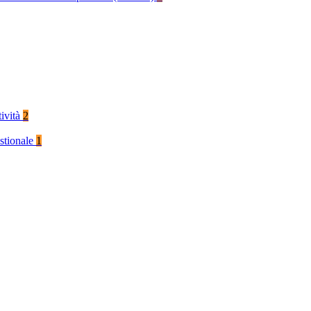
tività
2
stionale
1