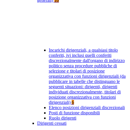
generali)
10
Incarichi dirigenziali, a qualsiasi titolo
conferiti, ivi inclusi quelli conferiti
discrezionalmente dall'organo di indirizzo
politico senza procedure pubbliche di
selezione e titolari di posizione
organizzativa con funzioni dirigenziali (da
pubblicare in tabelle che distinguano le
seguenti situazioni: dirigenti, dirigenti
individuati discrezionalmente, titolari di
posizione organizzativa con funzioni
dirigenziali)
6
Elenco posizioni dirigenziali discrezionali
Posti di funzione disponibili
Ruolo dirigenti
Dirigenti cessati