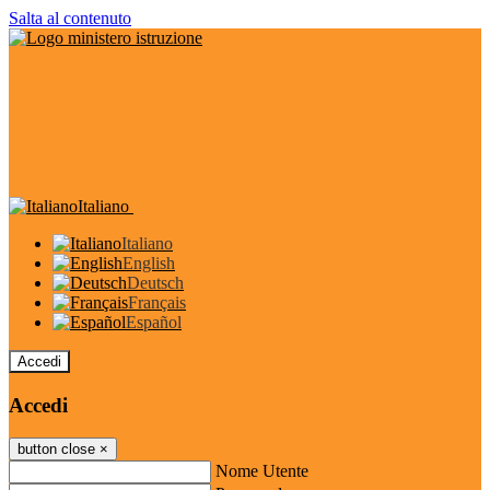
Salta al contenuto
Italiano
Italiano
English
Deutsch
Français
Español
Accedi
Accedi
button close
×
Nome Utente