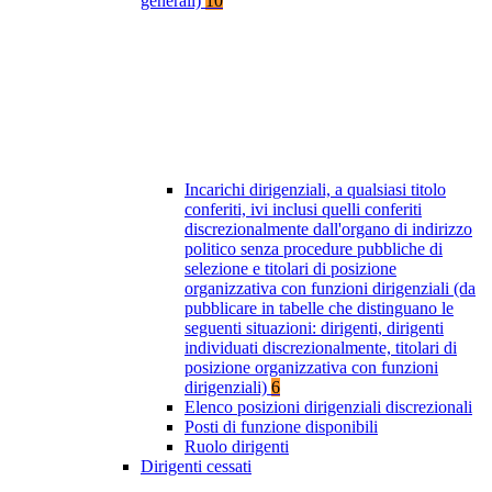
generali)
10
Incarichi dirigenziali, a qualsiasi titolo
conferiti, ivi inclusi quelli conferiti
discrezionalmente dall'organo di indirizzo
politico senza procedure pubbliche di
selezione e titolari di posizione
organizzativa con funzioni dirigenziali (da
pubblicare in tabelle che distinguano le
seguenti situazioni: dirigenti, dirigenti
individuati discrezionalmente, titolari di
posizione organizzativa con funzioni
dirigenziali)
6
Elenco posizioni dirigenziali discrezionali
Posti di funzione disponibili
Ruolo dirigenti
Dirigenti cessati