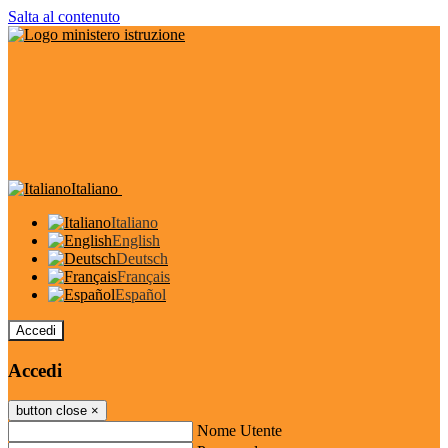
Salta al contenuto
Italiano
Italiano
English
Deutsch
Français
Español
Accedi
Accedi
button close
×
Nome Utente