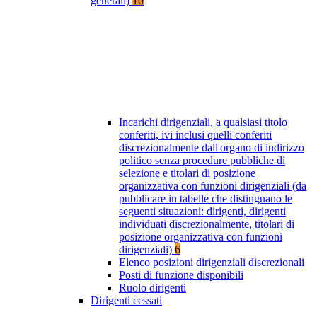
generali)
10
Incarichi dirigenziali, a qualsiasi titolo
conferiti, ivi inclusi quelli conferiti
discrezionalmente dall'organo di indirizzo
politico senza procedure pubbliche di
selezione e titolari di posizione
organizzativa con funzioni dirigenziali (da
pubblicare in tabelle che distinguano le
seguenti situazioni: dirigenti, dirigenti
individuati discrezionalmente, titolari di
posizione organizzativa con funzioni
dirigenziali)
6
Elenco posizioni dirigenziali discrezionali
Posti di funzione disponibili
Ruolo dirigenti
Dirigenti cessati