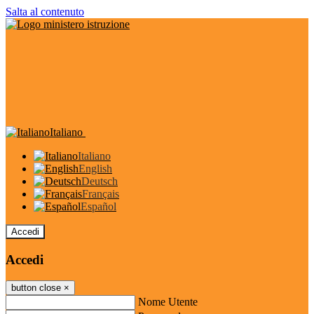
Salta al contenuto
Italiano
Italiano
English
Deutsch
Français
Español
Accedi
Accedi
button close
×
Nome Utente