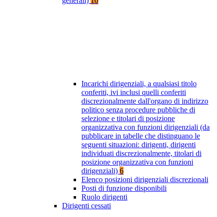
generali)
10
Incarichi dirigenziali, a qualsiasi titolo
conferiti, ivi inclusi quelli conferiti
discrezionalmente dall'organo di indirizzo
politico senza procedure pubbliche di
selezione e titolari di posizione
organizzativa con funzioni dirigenziali (da
pubblicare in tabelle che distinguano le
seguenti situazioni: dirigenti, dirigenti
individuati discrezionalmente, titolari di
posizione organizzativa con funzioni
dirigenziali)
6
Elenco posizioni dirigenziali discrezionali
Posti di funzione disponibili
Ruolo dirigenti
Dirigenti cessati