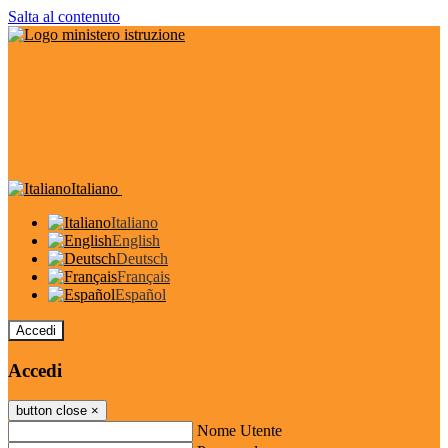
Salta al contenuto
Italiano
Italiano
English
Deutsch
Français
Español
Accedi
Accedi
button close
×
Nome Utente