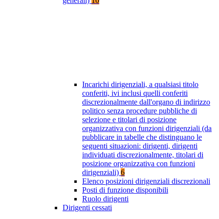
generali)
10
Incarichi dirigenziali, a qualsiasi titolo
conferiti, ivi inclusi quelli conferiti
discrezionalmente dall'organo di indirizzo
politico senza procedure pubbliche di
selezione e titolari di posizione
organizzativa con funzioni dirigenziali (da
pubblicare in tabelle che distinguano le
seguenti situazioni: dirigenti, dirigenti
individuati discrezionalmente, titolari di
posizione organizzativa con funzioni
dirigenziali)
6
Elenco posizioni dirigenziali discrezionali
Posti di funzione disponibili
Ruolo dirigenti
Dirigenti cessati