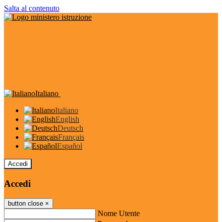
Salta al contenuto
Italiano
Italiano
English
Deutsch
Français
Español
Accedi
Accedi
button close
×
Nome Utente