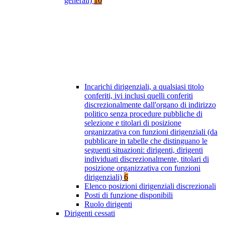
generali)
10
Incarichi dirigenziali, a qualsiasi titolo
conferiti, ivi inclusi quelli conferiti
discrezionalmente dall'organo di indirizzo
politico senza procedure pubbliche di
selezione e titolari di posizione
organizzativa con funzioni dirigenziali (da
pubblicare in tabelle che distinguano le
seguenti situazioni: dirigenti, dirigenti
individuati discrezionalmente, titolari di
posizione organizzativa con funzioni
dirigenziali)
6
Elenco posizioni dirigenziali discrezionali
Posti di funzione disponibili
Ruolo dirigenti
Dirigenti cessati