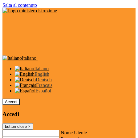
Salta al contenuto
Italiano
Italiano
English
Deutsch
Français
Español
Accedi
Accedi
button close
×
Nome Utente