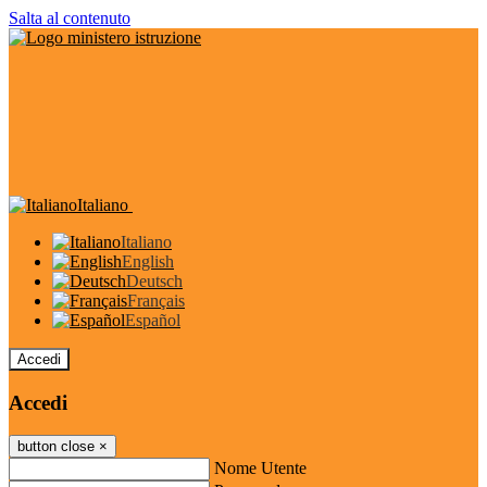
Salta al contenuto
Italiano
Italiano
English
Deutsch
Français
Español
Accedi
Accedi
button close
×
Nome Utente