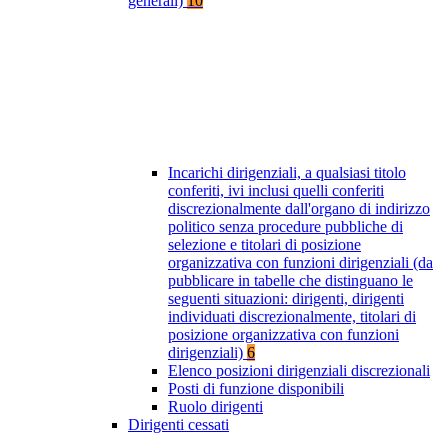
generali)
10
Incarichi dirigenziali, a qualsiasi titolo
conferiti, ivi inclusi quelli conferiti
discrezionalmente dall'organo di indirizzo
politico senza procedure pubbliche di
selezione e titolari di posizione
organizzativa con funzioni dirigenziali (da
pubblicare in tabelle che distinguano le
seguenti situazioni: dirigenti, dirigenti
individuati discrezionalmente, titolari di
posizione organizzativa con funzioni
dirigenziali)
6
Elenco posizioni dirigenziali discrezionali
Posti di funzione disponibili
Ruolo dirigenti
Dirigenti cessati