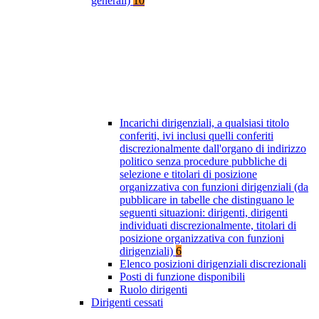
generali)
10
Incarichi dirigenziali, a qualsiasi titolo
conferiti, ivi inclusi quelli conferiti
discrezionalmente dall'organo di indirizzo
politico senza procedure pubbliche di
selezione e titolari di posizione
organizzativa con funzioni dirigenziali (da
pubblicare in tabelle che distinguano le
seguenti situazioni: dirigenti, dirigenti
individuati discrezionalmente, titolari di
posizione organizzativa con funzioni
dirigenziali)
6
Elenco posizioni dirigenziali discrezionali
Posti di funzione disponibili
Ruolo dirigenti
Dirigenti cessati