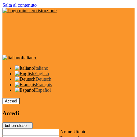
Salta al contenuto
Italiano
Italiano
English
Deutsch
Français
Español
Accedi
Accedi
button close
×
Nome Utente